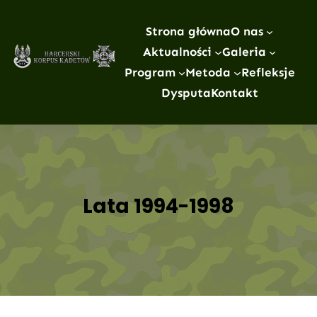
Przejdź
do
Strona główna
O nas
treści
Aktualności
Galeria
Program
Metoda
Refleksje
Dysputa
Kontakt
Lata 1994-1998