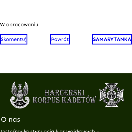
W opracowaniu
Skomentuj
Powrót
SAMARYTANKA
O nas
Jesteśmy kontynuacją klas wojskowych –