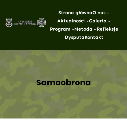
Przejdź
do
Strona główna
O nas
treści
Aktualności
Galeria
Program
Metoda
Refleksje
Dysputa
Kontakt
Samoobrona