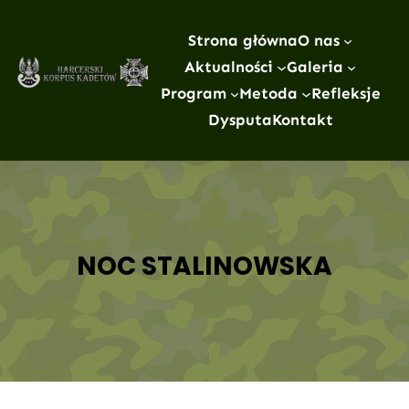
Przejdź
do
Strona główna
O nas
treści
Aktualności
Galeria
Program
Metoda
Refleksje
Dysputa
Kontakt
NOC STALINOWSKA