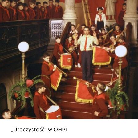
„Uroczystość” w OHPL