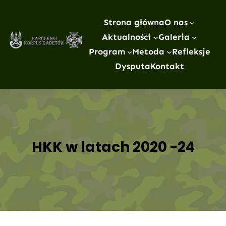
Przejdź
do
Strona główna
O nas
treści
Aktualności
Galeria
Program
Metoda
Refleksje
Dysputa
Kontakt
HKK w latach 2020 -24